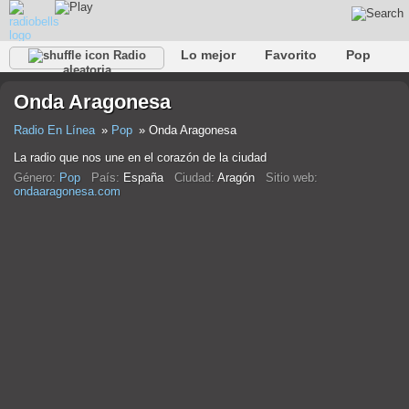
Lo mejor
Favorito
Pop
Radio
aleatoria
Club
Rock
Retro
Relajarse
Conversacional
Onda Aragonesa
Rap
Trans
Falk
Jazz
Bebé
Clásico
Radio En Línea
Pop
Onda Aragonesa
La radio que nos une en el corazón de la ciudad
Género:
Pop
País:
España
Ciudad:
Aragón
Sitio web:
ondaaragonesa.com