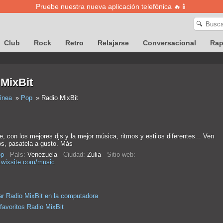
Pruebe nuestra nueva aplicación telefónica 🔥📱
🔍
Club
Rock
Retro
Relajarse
Conversacional
Ra
MixBit
ínea
Pop
Radio MixBit
e, con los mejores djs y la mejor música, ritmos y estilos diferentes... Ven
s, pasatela a gusto. Más
p
País:
Venezuela
Ciudad:
Zulia
Sitio web:
o.wixsite.com/music
r Radio MixBit en la computadora
favoritos Radio MixBit