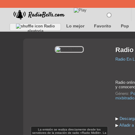
Lo mejor
Favorito
Pop
Radio
aleatoria
Radio 
Radio En L
Radio onlin
y conoceno
Género:
Po
mixbitradi
▶
Descarga
▶
Añadir a 
La emisión se realiza directamente desde los
servidores de la estación de radio «Radio MixBit». La