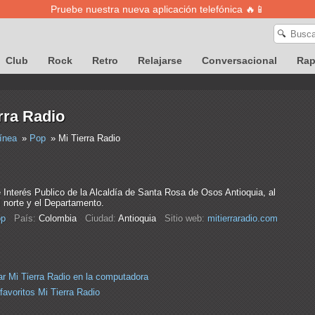
Pruebe nuestra nueva aplicación telefónica 🔥📱
🔍
Club
Rock
Retro
Relajarse
Conversacional
Ra
rra Radio
ínea
Pop
Mi Tierra Radio
Interés Publico de la Alcaldía de Santa Rosa de Osos Antioquia, al
l norte y el Departamento.
p
País:
Colombia
Ciudad:
Antioquia
Sitio web:
mitierraradio.com
r Mi Tierra Radio en la computadora
favoritos Mi Tierra Radio