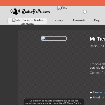
Lo mejor
Favorito
Pop
Radio
aleatoria
Mi Tie
Radio En L
Emisora de 
servicio de
Género:
Po
▶
Descarga
▶
Añadir a 
La emisión se realiza directamente desde los
servidores de la estación de radio «Mi Tierra Radio».