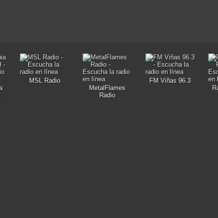
MSL Radio
FM Viñas 96.3
a
MetalFlames
R
Radio