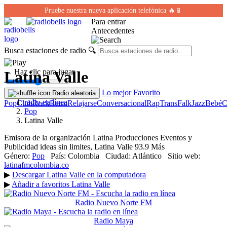
Pruebe nuestra nueva aplicación telefónica 🔥📱
Para entrar
Antecedentes
Busca estaciones de radio
🔍
← Haz clic para jugar
Latina Valle
Lo mejor
Favorito
Radio aleatoria
radio en línea
Pop
Club
Rock
Retro
Relajarse
Conversacional
Rap
Trans
Falk
Jazz
Bebé
C
Pop
Latina Valle
Emisora de la organización Latina Producciones Eventos y
Publicidad ideas sin limites, Latina Valle 93.9 Más
Género:
Pop
País:
Colombia
Ciudad:
Atlántico
Sitio web:
latinafmcolombia.co
▶
Descargar Latina Valle en la computadora
▶
Añadir a favoritos Latina Valle
Radio Nuevo Norte FM
Radio Maya