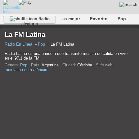
Lo mejor
Favorito
Pop
Radio
aleatoria
Club
Rock
Retro
Relajarse
Conversacional
La FM Latina
Rap
Trans
Falk
Jazz
Bebé
Clásico
Radio En Línea
Pop
La FM Latina
Radio Latina es una emisora que transmite música de calida en vivo
en el 97.1 de la FM.
Género:
Pop
País:
Argentina
Ciudad:
Córdoba
Sitio web:
radiolatina.com.ar/inicio