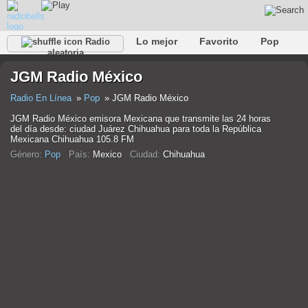
Lo mejor
Favorito
Pop
Radio
aleatoria
Club
Rock
Retro
Relajarse
Conversacional
JGM Radio México
Rap
Trans
Falk
Jazz
Bebé
Clásico
Radio En Línea
Pop
JGM Radio México
JGM Radio México emisora Mexicana que transmite las 24 horas
del día desde: ciudad Juárez Chihuahua para toda la República
Mexicana Chihuahua 105.8 FM
Género:
Pop
País:
Mexico
Ciudad:
Chihuahua