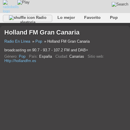
Lo mejor
Favorito
Pop
Radio
aleatoria
Club
Rock
Retro
Relajarse
Conversacional
Holland FM Gran Canaria
Rap
Trans
Falk
Jazz
Bebé
Clásico
Radio En Línea
Pop
Holland FM Gran Canaria
broadcasting on 90.7 - 93.7 - 107.2 FM and DAB+
Género:
Pop
País:
España
Ciudad:
Canarias
Sitio web:
Http://hollandfm.es