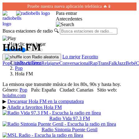
Pruebe nuestra nueva aplicación telefónica 🔥📱
Para entrar
Antecedentes
Busca estaciones de radio
🔍
← Haz clic para jugar
Hola FM
Lo mejor
Favorito
Radio aleatoria
radio en línea
Pop
Club
Rock
Retro
Relajarse
Conversacional
Rap
Trans
Falk
Jazz
Bebé
C
Pop
Hola FM
La emisora que transmite música de los 80s, 90s y hasta hoy.
Género:
Pop
País:
España
Ciudad:
Canarias
Sitio web:
holafm.com
▶
Descargar Hola FM en la computadora
▶
Añadir a favoritos Hola FM
Radio Vida 97.3 FM
Radio Sintonia Puente Genil