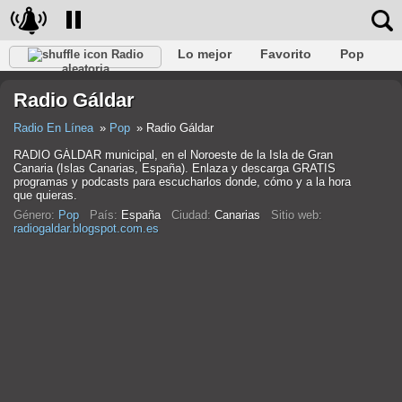
Lo mejor
Favorito
Pop
Radio
aleatoria
Club
Rock
Retro
Relajarse
Conversacional
Radio Gáldar
Rap
Trans
Falk
Jazz
Bebé
Clásico
Radio En Línea
Pop
Radio Gáldar
RADIO GÁLDAR municipal, en el Noroeste de la Isla de Gran
Canaria (Islas Canarias, España). Enlaza y descarga GRATIS
programas y podcasts para escucharlos donde, cómo y a la hora
que quieras.
Género:
Pop
País:
España
Ciudad:
Canarias
Sitio web:
radiogaldar.blogspot.com.es