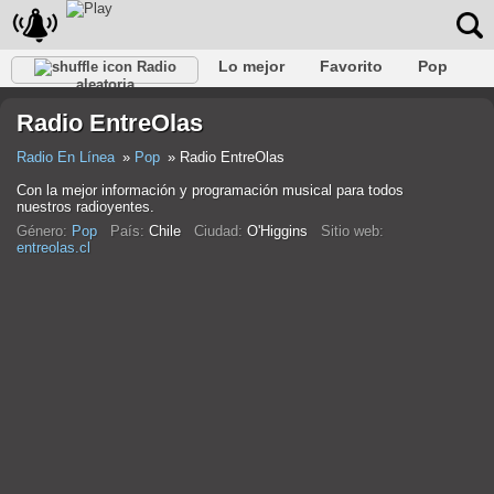
Lo mejor
Favorito
Pop
Radio
aleatoria
Club
Rock
Retro
Relajarse
Conversacional
Radio EntreOlas
Rap
Trans
Falk
Jazz
Bebé
Clásico
Radio En Línea
Pop
Radio EntreOlas
Con la mejor información y programación musical para todos
nuestros radioyentes.
Género:
Pop
País:
Chile
Ciudad:
O'Higgins
Sitio web:
entreolas.cl