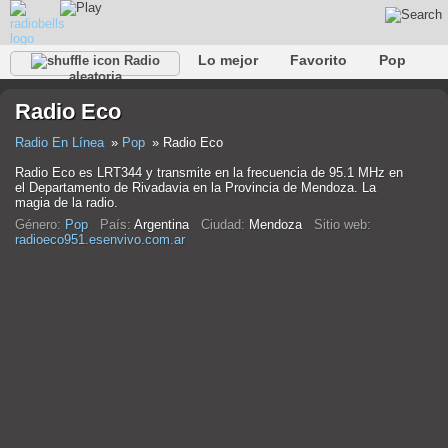
Lo mejor
Favorito
Pop
Radio
aleatoria
Club
Rock
Retro
Relajarse
Conversacional
Radio Eco
Rap
Trans
Falk
Jazz
Bebé
Clásico
Radio En Línea
Pop
Radio Eco
Radio Eco es LRT344 y transmite en la frecuencia de 95.1 MHz en
el Departamento de Rivadavia en la Provincia de Mendoza. La
magia de la radio.
Género:
Pop
País:
Argentina
Ciudad:
Mendoza
Sitio web:
radioeco951.esenvivo.com.ar