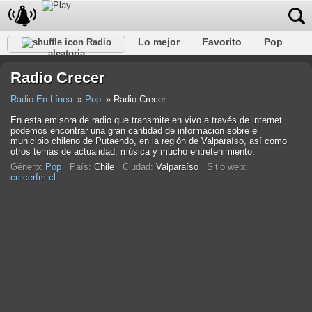
Lo mejor
Favorito
Pop
Radio
aleatoria
Club
Rock
Retro
Relajarse
Conversacional
Radio Crecer
Rap
Trans
Falk
Jazz
Bebé
Clásico
Radio En Línea
Pop
Radio Crecer
En esta emisora de radio que transmite en vivo a través de internet
podemos encontrar una gran cantidad de información sobre el
municipio chileno de Putaendo, en la región de Valparaíso, así como
otros temas de actualidad, música y mucho entretenimiento.
Género:
Pop
País:
Chile
Ciudad:
Valparaíso
Sitio web:
crecerfm.cl