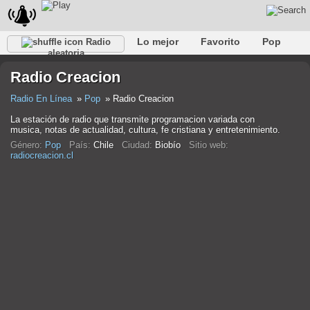
Lo mejor
Favorito
Pop
Radio
aleatoria
Club
Rock
Retro
Relajarse
Conversacional
Radio Creacion
Rap
Trans
Falk
Jazz
Bebé
Clásico
Radio En Línea
Pop
Radio Creacion
La estación de radio que transmite programacion variada con
musica, notas de actualidad, cultura, fe cristiana y entretenimiento.
Género:
Pop
País:
Chile
Ciudad:
Biobío
Sitio web:
radiocreacion.cl