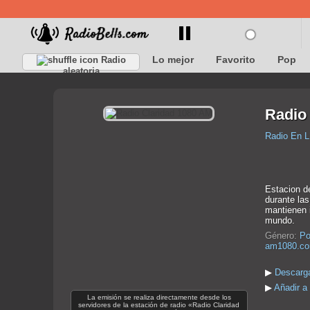
Lo mejor
Favorito
Pop
Radio
aleatoria
Radio
Radio En L
Estacion de
durante la
mantienen i
mundo.
Género:
Po
am1080.com
▶
Descarga
▶
Añadir a
La emisión se realiza directamente desde los
servidores de la estación de radio «Radio Claridad