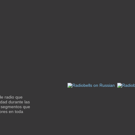
de radio que
edad durante las
 y segmentos que
ores en toda
.