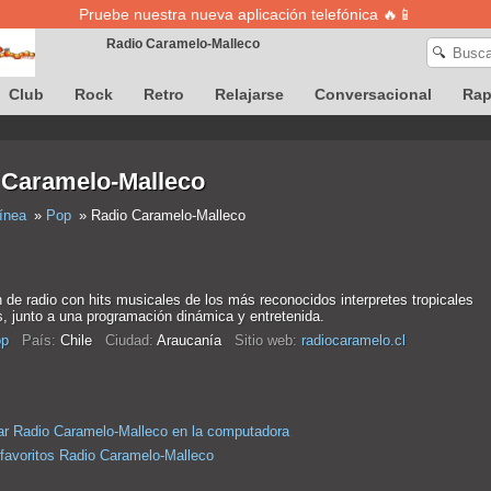
Pruebe nuestra nueva aplicación telefónica 🔥📱
Radio Caramelo-Malleco
🔍
Club
Rock
Retro
Relajarse
Conversacional
Ra
La definición de canciones no está disponible temporalmente
 Caramelo-Malleco
ínea
Pop
Radio Caramelo-Malleco
 de radio con hits musicales de los más reconocidos interpretes tropicales
, junto a una programación dinámica y entretenida.
p
País:
Chile
Ciudad:
Araucanía
Sitio web:
radiocaramelo.cl
r Radio Caramelo-Malleco en la computadora
 favoritos Radio Caramelo-Malleco