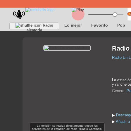
Lo mejor
Favorito
Pop
Radio
aleatoria
Radio
Radio En L
La estación
y rancheros
Género:
Po
▶
Descarga
▶
Añadir a
La emisión se realiza directamente desde los
servidores de la estación de radio «Radio Caramelo-