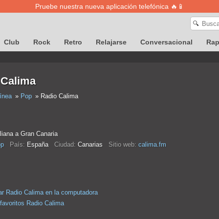
Pruebe nuestra nueva aplicación telefónica 🔥📱
🔍
Club
Rock
Retro
Relajarse
Conversacional
Ra
 Calima
ínea
Pop
Radio Calima
aliana a Gran Canaria
p
País:
España
Ciudad:
Canarias
Sitio web:
calima.fm
r Radio Calima en la computadora
 favoritos Radio Calima