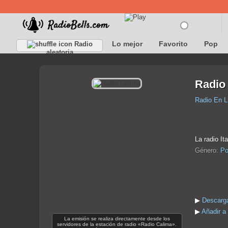
Lo mejor
Favorito
Pop
Radio
aleatoria
Radio
Radio En L
La radio It
Género:
Po
▶
Descarga
▶
Añadir a
La emisión se realiza directamente desde los
servidores de la estación de radio «Radio Calima».