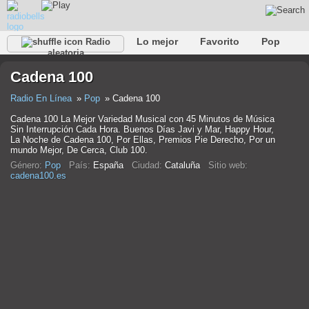
Lo mejor
Favorito
Pop
Radio
aleatoria
Club
Rock
Retro
Relajarse
Conversacional
Cadena 100
Rap
Trans
Falk
Jazz
Bebé
Clásico
Radio En Línea
Pop
Cadena 100
Cadena 100 La Mejor Variedad Musical con 45 Minutos de Música
Sin Interrupción Cada Hora. Buenos Días Javi y Mar, Happy Hour,
La Noche de Cadena 100, Por Ellas, Premios Pie Derecho, Por un
mundo Mejor, De Cerca, Club 100.
Género:
Pop
País:
España
Ciudad:
Cataluña
Sitio web:
cadena100.es