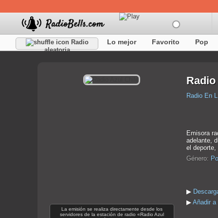
Lo mejor
Favorito
Pop
Radio
aleatoria
Radio 
Radio En L
Emisora rad
adelante, d
el deporte,
Género:
Po
▶
Descarga
▶
Añadir a 
La emisión se realiza directamente desde los
servidores de la estación de radio «Radio Azul