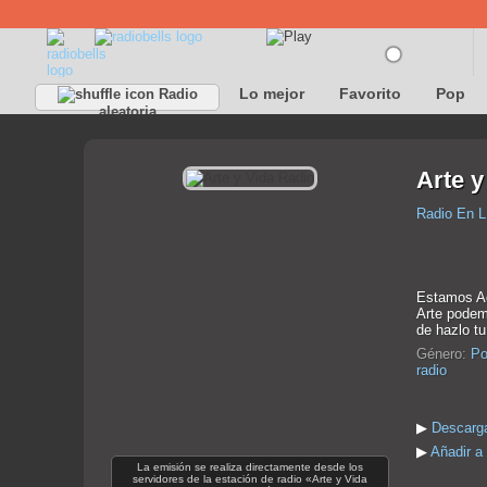
Lo mejor
Favorito
Pop
Radio
aleatoria
Arte y
Radio En L
Estamos Aq
Arte podem
de hazlo t
Género:
Po
radio
▶
Descarga
▶
Añadir a 
La emisión se realiza directamente desde los
servidores de la estación de radio «Arte y Vida