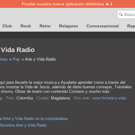
Pruebe nuestra nueva aplicación telefónica 🔥📱
🔍
Club
Rock
Retro
Relajarse
Conversacional
Ra
 Vida Radio
ínea
Pop
Arte y Vida Radio
uí para llevarte la mejor musica y Ayudarte aprender como a través del
os mostrar la Vida de Jesús, además de darte buenos consejos, Tutoriales
u mismo, Obras de teatro con contenido Cristiano y mucho más.
p
País:
Colombia
Ciudad:
Magdalena
Sitio web:
zeno.fm/arte-y-vida-
r Arte y Vida Radio en la computadora
favoritos Arte y Vida Radio