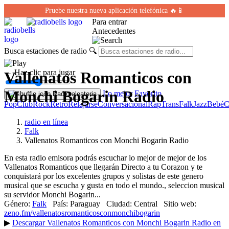
Pruebe nuestra nueva aplicación telefónica 🔥📱
Para entrar
Antecedentes
Busca estaciones de radio
🔍
← Haz clic para jugar
Vallenatos Romanticos con
Monchi Bogarin Radio
Lo mejor
Favorito
Radio aleatoria
Pop
Club
Rock
Retro
Relajarse
Conversacional
Rap
Trans
Falk
Jazz
Bebé
C
radio en línea
Falk
Vallenatos Romanticos con Monchi Bogarin Radio
En esta radio emisora podrás escuchar lo mejor de mejor de los
Vallenatos Romanticos que llegarán Directo a tu Corazon y te
conquistará por los excelentes grupos y solistas de este genero
musical que se escucha y gusta en todo el mundo., seleccion musical
su servidor Monchi Bogarin...
Género:
Falk
País:
Paraguay
Ciudad:
Central
Sitio web:
zeno.fm/vallenatosromanticosconmonchibogarin
▶
Descargar Vallenatos Romanticos con Monchi Bogarin Radio en