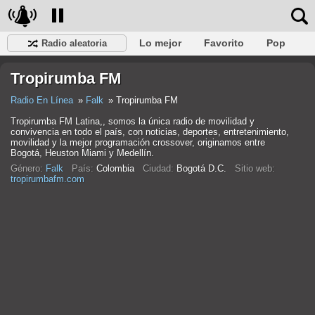
Lo mejor
Favorito
Pop
Radio aleatoria
Club
Rock
Retro
Relajarse
Conversacional
Tropirumba FM
Rap
Trans
Falk
Jazz
Bebé
Clásico
Radio En Línea
Falk
Tropirumba FM
Tropirumba FM Latina,, somos la única radio de movilidad y
convivencia en todo el país, con noticias, deportes, entretenimiento,
movilidad y la mejor programación crossover, originamos entre
Bogotá, Heuston Miami y Medellín.
Género:
Falk
País:
Colombia
Ciudad:
Bogotá D.C.
Sitio web:
tropirumbafm.com