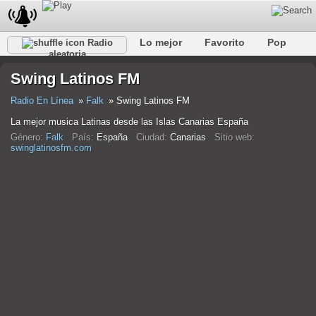
Lo mejor
Favorito
Pop
Radio
aleatoria
Club
Rock
Retro
Relajarse
Conversacional
Swing Latinos FM
Rap
Trans
Falk
Jazz
Bebé
Clásico
Radio En Línea
Falk
Swing Latinos FM
La mejor musica Latinas desde las Islas Canarias España
Género:
Falk
País:
España
Ciudad:
Canarias
Sitio web:
swinglatinosfm.com