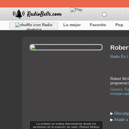
Lo mejor
Favorito
Pop
Radio
aleatoria
Rober
Radio En L
Robert Mcl
programaci
Género:
Fa
mclean-rad
▶
Descarga
▶
Añadir a
La emisión se realiza directamente desde los
servidores de la estación de radio «Robert Mclean