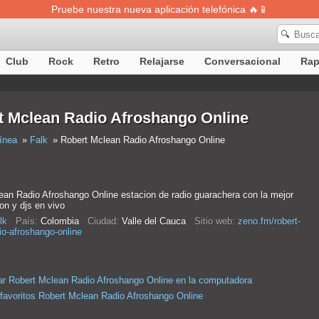
Pruebe nuestra nueva aplicación telefónica 🔥📱
🔍
Club
Rock
Retro
Relajarse
Conversacional
Ra
t Mclean Radio Afroshango Online
ínea
Falk
Robert Mclean Radio Afroshango Online
ean Radio Afroshango Online estacion de radio guarachera con la mejor
on y djs en vivo
lk
País:
Colombia
Ciudad:
Valle del Cauca
Sitio web:
zeno.fm/robert-
io-afroshango-online
r Robert Mclean Radio Afroshango Online en la computadora
 favoritos Robert Mclean Radio Afroshango Online