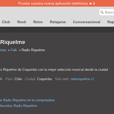
Pruebe nuestra nueva aplicación telefónica 🔥📱
🔍
Club
Rock
Retro
Relajarse
Conversacional
Ra
 Riquelme
ínea
Falk
Radio Riquelme
o Riquelme de Coquimbo con la mejor selección musical desde la ciudad
lk
País:
Chile
Ciudad:
Coquimbo
Sitio web:
radioriquelme.cl
r Radio Riquelme en la computadora
 favoritos Radio Riquelme