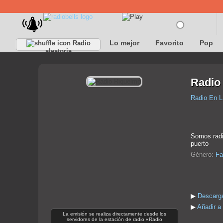
Lo mejor
Favorito
Pop
Radio
aleatoria
Radio
Radio En L
Somos radi
puerto
Género:
Fa
▶
Descarga
▶
Añadir a
La emisión se realiza directamente desde los
servidores de la estación de radio «Radio