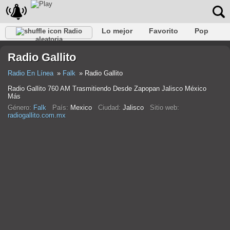
Lo mejor
Favorito
Pop
Radio
aleatoria
Club
Rock
Retro
Relajarse
Conversacional
Radio Gallito
Rap
Trans
Falk
Jazz
Bebé
Clásico
Radio En Línea
Falk
Radio Gallito
Radio Gallito 760 AM Trasmitiendo Desde Zapopan Jalisco México
Más
Género:
Falk
País:
Mexico
Ciudad:
Jalisco
Sitio web:
radiogallito.com.mx