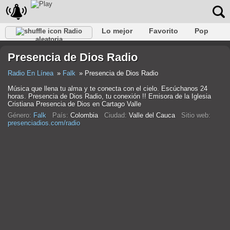
Lo mejor
Favorito
Pop
Radio
aleatoria
Club
Rock
Retro
Relajarse
Conversacional
Presencia de Dios Radio
Rap
Trans
Falk
Jazz
Bebé
Clásico
Radio En Línea
Falk
Presencia de Dios Radio
Música que llena tu alma y te conecta con el cielo. Escúchanos 24
horas. Presencia de Dios Radio, tu conexión !! Emisora de la Iglesia
Cristiana Presencia de Dios en Cartago Valle
Género:
Falk
País:
Colombia
Ciudad:
Valle del Cauca
Sitio web:
presenciadios.com/radio