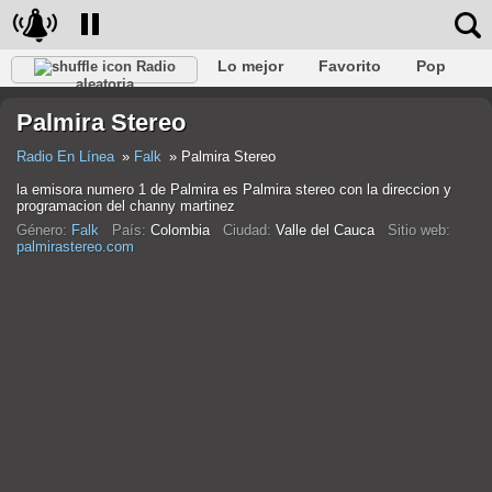
Lo mejor
Favorito
Pop
Radio
aleatoria
Club
Rock
Retro
Relajarse
Conversacional
Palmira Stereo
Rap
Trans
Falk
Jazz
Bebé
Clásico
Radio En Línea
Falk
Palmira Stereo
la emisora numero 1 de Palmira es Palmira stereo con la direccion y
programacion del channy martinez
Género:
Falk
País:
Colombia
Ciudad:
Valle del Cauca
Sitio web:
palmirastereo.com