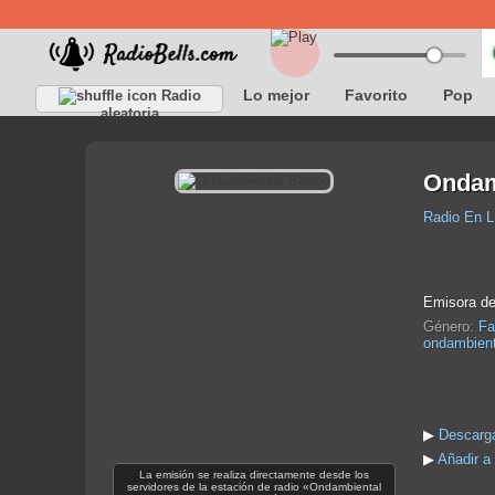
Lo mejor
Favorito
Pop
Radio
aleatoria
Ondam
Radio En L
Emisora de
Género:
Fa
ondambient
▶
Descarga
▶
Añadir a
La emisión se realiza directamente desde los
servidores de la estación de radio «Ondambiental