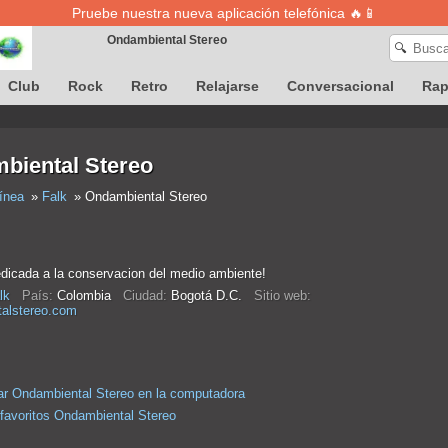
Pruebe nuestra nueva aplicación telefónica 🔥📱
Ondambiental Stereo
🔍
Club
Rock
Retro
Relajarse
Conversacional
Ra
La definición de canciones no está disponible temporalmente
biental Stereo
ínea
Falk
Ondambiental Stereo
dicada a la conservacion del medio ambiente!
lk
País:
Colombia
Ciudad:
Bogotá D.C.
Sitio web:
alstereo.com
r Ondambiental Stereo en la computadora
 favoritos Ondambiental Stereo