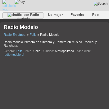
Lo mejor
Favorito
Pop
Radio
aleatoria
Club
Rock
Retro
Relajarse
Conversacional
Radio Modelo
Rap
Trans
Falk
Jazz
Bebé
Clásico
Radio En Línea
Falk
Radio Modelo
Radio Modelo Primera en Sintonía y Primera en Música Tropical y
Ranchera.
Género:
Falk
País:
Chile
Ciudad:
Metropolitana
Sitio web:
radiomodelo.cl