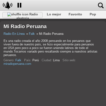
Lo mejor
Favorito
Pop
Radio
aleatoria
Club
Rock
Retro
Relajarse
Conversacional
Mi Radio Peruana
Rap
Trans
Falk
Jazz
Bebé
Clásico
Radio En Línea
Falk
Mi Radio Peruana
Es una radio creada el año 2008 pensando en los peruanos que
viven fuera de nuestro país, se hizo especialmente para peruanos
en USA pero poco a poco se fueron uniendo latinos de todo el
mundo.Tocamos variado pero resaltando siempre a nuestros artistas
peruanos.
Género:
Falk
País:
Perú
Ciudad:
Lima
Sitio web:
miradioperuana.com