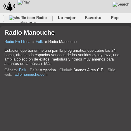
Lo mejor
Favorito
Pop
Radio
aleatoria
Club
Rock
Retro
Relajarse
Conversacional
Radio Manouche
Rap
Trans
Falk
Jazz
Bebé
Clásico
Radio En Línea
Falk
Radio Manouche
Estación que transmite una parrilla programática que cubre las 24
horas, ofreciendo espacios variados de los sonidos gypsy jazz, una
amplia colección de éxitos, melodías y ritmos muy amenos para
amantes de la música. Más
Género:
Falk
País:
Argentina
Ciudad:
Buenos Aires C.F.
Sitio
web:
radiomanouche.com