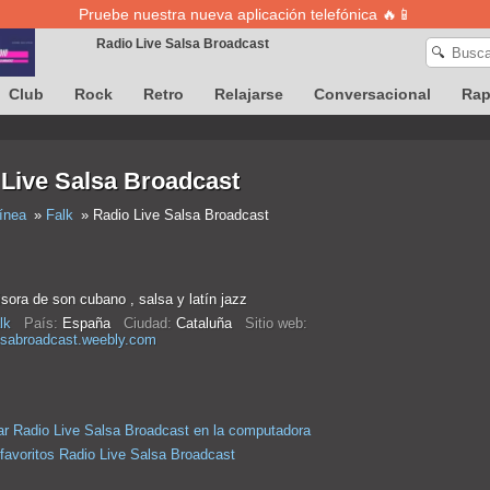
Pruebe nuestra nueva aplicación telefónica 🔥📱
Radio Live Salsa Broadcast
🔍
Club
Rock
Retro
Relajarse
Conversacional
Ra
La definición de canciones no está disponible temporalmente
 Live Salsa Broadcast
ínea
Falk
Radio Live Salsa Broadcast
ora de son cubano , salsa y latín jazz
lk
País:
España
Ciudad:
Cataluña
Sitio web:
alsabroadcast.weebly.com
r Radio Live Salsa Broadcast en la computadora
 favoritos Radio Live Salsa Broadcast