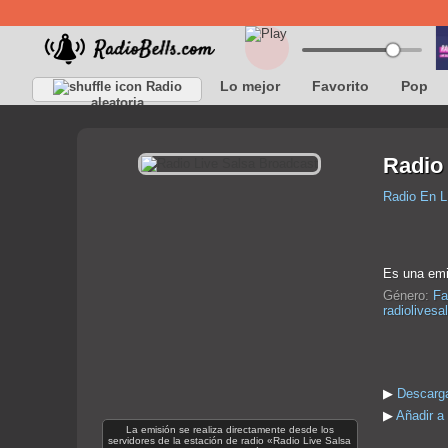
Lo mejor
Favorito
Pop
Radio
aleatoria
Radio
Radio En L
Es una emis
Género:
Fa
radiolives
▶
Descarga
▶
Añadir a
La emisión se realiza directamente desde los
servidores de la estación de radio «Radio Live Salsa