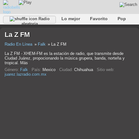
Lo mejor
Favorito
Pop
Radio
aleatoria
Club
Rock
Retro
Relajarse
Conversacional
La Z FM
Rap
Trans
Falk
Jazz
Bebé
Clásico
Radio En Línea
Falk
La Z FM
La Z FM - XHEM-FM es la estación de radio, que transmite desde
Ciudad Juárez, propocionando la música grupera, banda, norteña y
tropical. Más
Género:
Falk
País:
Mexico
Ciudad:
Chihuahua
Sitio web:
juarez.lazradio.com.mx