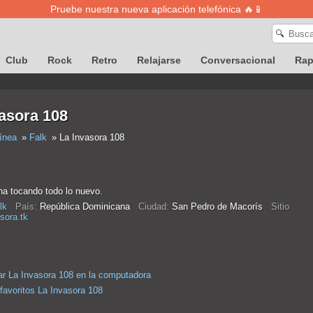
Pruebe nuestra nueva aplicación telefónica 🔥📱
🔍
Club
Rock
Retro
Relajarse
Conversacional
Ra
asora 108
ínea
Falk
La Invasora 108
na tocando todo lo nuevo.
lk
País:
República Dominicana
Ciudad:
San Pedro de Macorís
Sitio
sora.tk
r La Invasora 108 en la computadora
 favoritos La Invasora 108