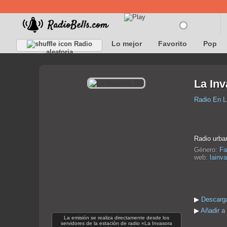
Lo mejor
Favorito
Pop
Radio
aleatoria
La Inv
Radio En L
Radio urba
Género:
Fa
web:
lainva
▶
Descarga
▶
Añadir a
La emisión se realiza directamente desde los
servidores de la estación de radio «La Invasora