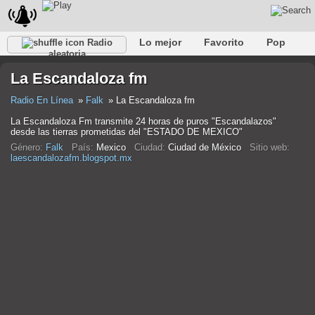
Lo mejor
Favorito
Pop
Radio
aleatoria
Club
Rock
Retro
Relajarse
Conversacional
La Escandaloza fm
Rap
Trans
Falk
Jazz
Bebé
Clásico
Radio En Línea
Falk
La Escandaloza fm
La Escandaloza Fm transmite 24 horas de puros "Escandalazos"
desde las tierras prometidas del "ESTADO DE MEXICO"
Género:
Falk
País:
Mexico
Ciudad:
Ciudad de México
Sitio web:
laescandalozafm.blogspot.mx