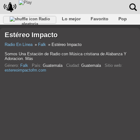
Lo mejor
Favorito
Pop
Radio
aleatoria
Club
Rock
Retro
Relajarse
Conversacional
Estéreo Impacto
Rap
Trans
Falk
Jazz
Bebé
Clásico
Radio En Línea
Falk
Estéreo Impacto
Somos Una Estación de Radio con Música cristiana de Alabanza Y
Adoracion. Más
Género:
Falk
País:
Guatemala
Ciudad:
Guatemala
Sitio web:
estereoimpactofm.com