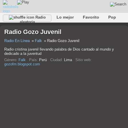
Lo mejor
Favorito
Pop
Radio
aleatoria
Club
Rock
Retro
Relajarse
Conversacional
Radio Gozo Juvenil
Rap
Trans
Falk
Jazz
Bebé
Clásico
Radio En Línea
Falk
Radio Gozo Juvenil
Radio cristina juvenil llevando palabra de Dios cantado al mundo y
dedicado a la juventud
Género:
Falk
País:
Perú
Ciudad:
Lima
Sitio web:
gozofm.blogspot.com