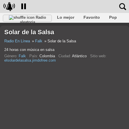
Lo mejor
Favorito
Pop
Radio
aleatoria
Club
Rock
Retro
Relajarse
Conversacional
Solar de la Salsa
Rap
Trans
Falk
Jazz
Bebé
Clásico
Radio En Línea
Falk
Solar de la Salsa
24 horas con música en salsa
Género:
Falk
País:
Colombia
Ciudad:
Atlántico
Sitio web:
elsolardelasalsa.jimdofree.com