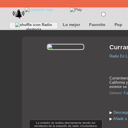
Lo mejor
Favorito
Pop
Radio
aleatoria
Curra
Radio En L
Currambera
California 
exterior se
Género:
Fa
▶
Descarga
▶
Añadir a
La emisión se realiza directamente desde los
servidores de la estación de radio «Currambera