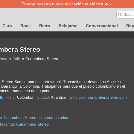
Pruebe nuestra nueva aplicación telefónica 🔥📱
🔍
Club
Rock
Retro
Relajarse
Conversacional
Ra
mbera Stereo
ínea
Falk
Currambera Stereo
 Stereo Somos una emisora virtual. Transmitimos desde Los Angeles
y Barranquilla Colombia. Trabajamos para que el pueblo colombiano en el
 sienta mas cerca de su pais.
lk
País:
Colombia
Ciudad:
Atlántico
Sitio web:
curramberastereo.com
r Currambera Stereo en la computadora
 favoritos Currambera Stereo