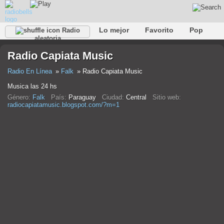
Lo mejor
Favorito
Pop
Radio
aleatoria
Club
Rock
Retro
Relajarse
Conversacional
Radio Capiata Music
Rap
Trans
Falk
Jazz
Bebé
Clásico
Radio En Línea
Falk
Radio Capiata Music
Musica las 24 hs
Género:
Falk
País:
Paraguay
Ciudad:
Central
Sitio web:
radiocapiatamusic.blogspot.com/?m=1