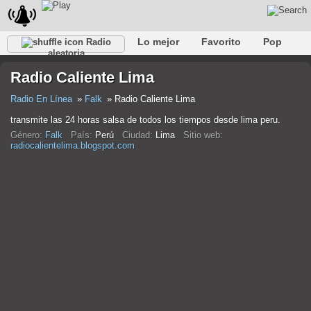
Lo mejor
Favorito
Pop
Radio
aleatoria
Club
Rock
Retro
Relajarse
Conversacional
Radio Caliente Lima
Rap
Trans
Falk
Jazz
Bebé
Clásico
Radio En Línea
Falk
Radio Caliente Lima
transmite las 24 horas salsa de todos los tiempos desde lima peru.
Género:
Falk
País:
Perú
Ciudad:
Lima
Sitio web:
radiocalientelima.blogspot.com