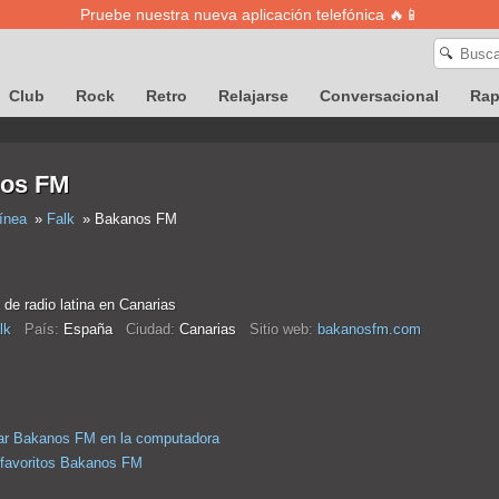
Pruebe nuestra nueva aplicación telefónica 🔥📱
🔍
Club
Rock
Retro
Relajarse
Conversacional
Ra
os FM
ínea
Falk
Bakanos FM
de radio latina en Canarias
lk
País:
España
Ciudad:
Canarias
Sitio web:
bakanosfm.com
ar Bakanos FM en la computadora
 favoritos Bakanos FM