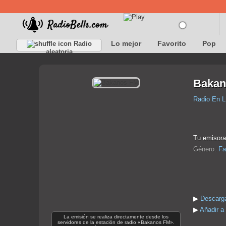
Lo mejor
Favorito
Pop
Radio
aleatoria
Bakan
Radio En L
Tu emisora 
Género:
Fa
▶
Descarg
▶
Añadir a
La emisión se realiza directamente desde los
servidores de la estación de radio «Bakanos FM».