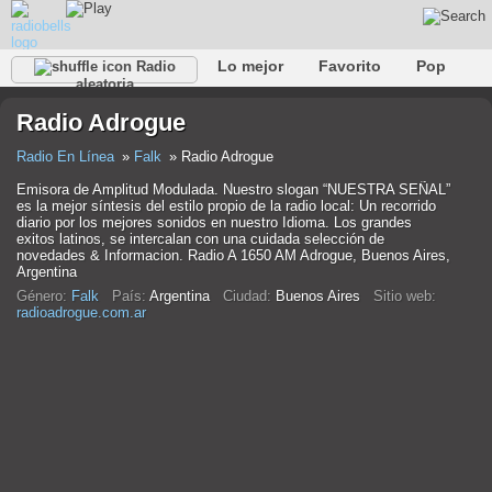
Lo mejor
Favorito
Pop
Radio
aleatoria
Club
Rock
Retro
Relajarse
Conversacional
Radio Adrogue
Rap
Trans
Falk
Jazz
Bebé
Clásico
Radio En Línea
Falk
Radio Adrogue
Emisora de Amplitud Modulada. Nuestro slogan “NUESTRA SEÑAL”
es la mejor síntesis del estilo propio de la radio local: Un recorrido
diario por los mejores sonidos en nuestro Idioma. Los grandes
exitos latinos, se intercalan con una cuidada selección de
novedades & Informacion. Radio A 1650 AM Adrogue, Buenos Aires,
Argentina
Género:
Falk
País:
Argentina
Ciudad:
Buenos Aires
Sitio web:
radioadrogue.com.ar