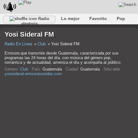
Lo mejor
Favorito
Pop
Radio
aleatoria
Club
Rock
Retro
Relajarse
Conversacional
Yosi Sideral FM
Rap
Trans
Falk
Jazz
Bebé
Clásico
Radio En Línea
Club
Yosi Sideral FM
Emisora que transmite desde Guatemala, caracterizada por sus
programas las 24 horas del día, con música del género pop,
romántica y de actualidad, ameniza el día y acompaña al público.
Género:
Club
País:
Guatemala
Ciudad:
Guatemala
Sitio web:
yosisideral.emisorasunidas.com