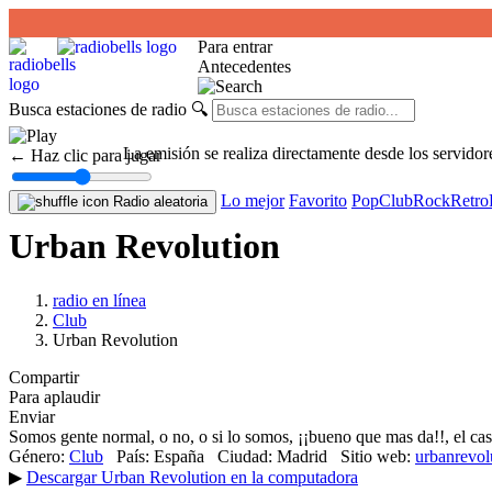
Para entrar
Antecedentes
Busca estaciones de radio
🔍
La emisión se realiza directamente desde los servidor
← Haz clic para jugar
Lo mejor
Favorito
Pop
Club
Rock
Retro
Radio aleatoria
Urban Revolution
radio en línea
Club
Urban Revolution
Compartir
Para aplaudir
Enviar
Somos gente normal, o no, o si lo somos, ¡¡bueno que mas da!!, el caso
Género:
Club
País:
España
Ciudad:
Madrid
Sitio web:
urbanrevol
▶
Descargar Urban Revolution en la computadora