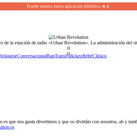
Pruebe nuestra nueva aplicación telefónica 🔥📱
es de la estación de radio «Urban Revolution». La administración del sit
0
0
Relajarse
Conversacional
Rap
Trans
Falk
Jazz
Bebé
Clásico
 es que nos gusta divertirnos y que os divirtáis con nosotros, ah y tam
ution.es