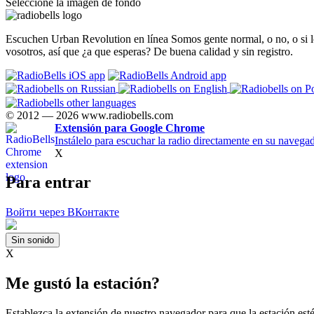
Seleccione la imagen de fondo
Escuchen Urban Revolution en línea Somos gente normal, o no, o si lo 
vosotros, así que ¿a que esperas? De buena calidad y sin registro.
© 2012 — 2026 www.radiobells.com
Extensión para Google Chrome
Instálelo para escuchar la radio directamente en su navegad
X
Para entrar
Войти через ВКонтакте
Sin sonido
X
Me gustó la estación?
Establezca la extensión de nuestro navegador para que la estación est