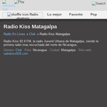
Lo mejor
Favorito
Pop
Radio
aleatoria
Club
Rock
Retro
Relajarse
Conversacional
Radio Kiss Matagalpa
Rap
Trans
Falk
Jazz
Bebé
Clásico
Radio En Línea
Club
Radio Kiss Matagalpa
Radio Kiss 92.9 FM, la radio Juvenil Urbana de Matagalpa, siendo la
primera radio mas escuchada del norte de Nicaragua.
Género:
Club
País:
Nicaragua
Ciudad:
Matagalpa
Sitio web:
radiokiss929.com