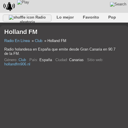
Lo mejor
Favorito
Pop
Radio
aleatoria
Club
Rock
Retro
Relajarse
Conversacional
Holland FM
Rap
Trans
Falk
Jazz
Bebé
Clásico
Radio En Línea
Club
Holland FM
Radio holandesa en España que emite desde Gran Canaria en 90.7
de la FM.
Género:
Club
País:
España
Ciudad:
Canarias
Sitio web:
hollandfm906.nl