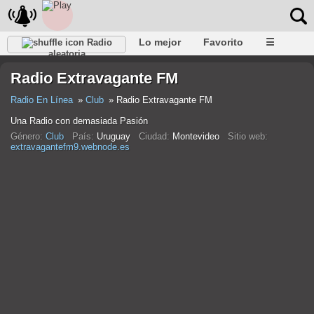
Lo mejor
Favorito
☰
Radio
aleatoria
Radio Extravagante FM
Radio En Línea
Club
Radio Extravagante FM
Una Radio con demasiada Pasión
Género:
Club
País:
Uruguay
Ciudad:
Montevideo
Sitio web:
extravagantefm9.webnode.es