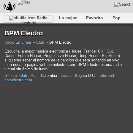
Lo mejor
Favorito
Pop
Radio
aleatoria
Club
Rock
Retro
Relajarse
Conversacional
BPM Electro
Rap
Trans
Falk
Jazz
Bebé
Clásico
Radio En Línea
Club
BPM Electro
Escucha la mejor música electrónica (House, Trance, Chill Out,
Dance, Future House, Progressive House, Deep House, Big Room)
si quieres saber el nombre de la canción que está sonando en vivo,
mira nuestra página web bpmelectro.com. BPM Electro es una radio
virtual sin ánimo de lucro.
Género:
Club
País:
Colombia
Ciudad:
Bogotá D.C.
Sitio web:
bpmelectro.com