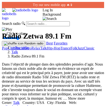
Try our new mobile app 🔥📱
Log In
Background
Search radio
🔍
← Click to play
Radio Zetwa 89.1 Fm
Best
Favorites
Random radio
online radio
Pop
Club
Rock
Retro
Relax
Talk
Hip-Hop
Trance
Folk
Jazz
Classic
Talk
Radio Zetwa 89.1 Fm
Dans l’objectif de plonger dans des splendides pensées d’agir. Nous
faisons un choix noble afin de mettre en évidence un esprit de
créativité qui est le principal prix à payer, juste pour avoir une station
de radio dénommée Radio Télé Zetwa FM (RTZ) la radio reste et
demeure au service de tous les secteurs du pays. Avec un staff très
jeune et dynamique permettant de promouvoir la culture Haïtienne,
elle s’investie toujours dans le social en donnant un exemple vivant
pour mieux vous informer sur le plan politique, social, culturel y
compris le sport, la musique, humour etc … Show more
Genre:
Talk
Country:
USA
City:
Florida
Web: